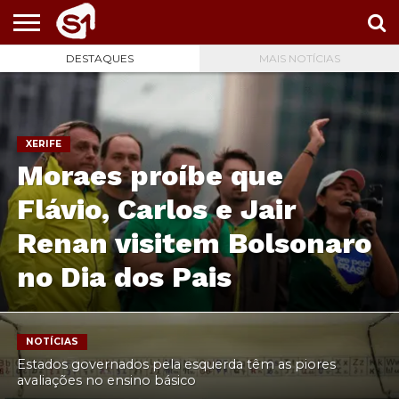
DESTAQUES
MAIS NOTÍCIAS
PORTAL
S1
NOTÍCIAS
ESPORTES
POLÍTICA
ENTRETENIMENTO
VÍDEOS
XERIFE
Moraes proíbe que
Flávio, Carlos e Jair
Renan visitem Bolsonaro
no Dia dos Pais
NOTÍCIAS
Estados governados pela esquerda têm as piores
avaliações no ensino básico