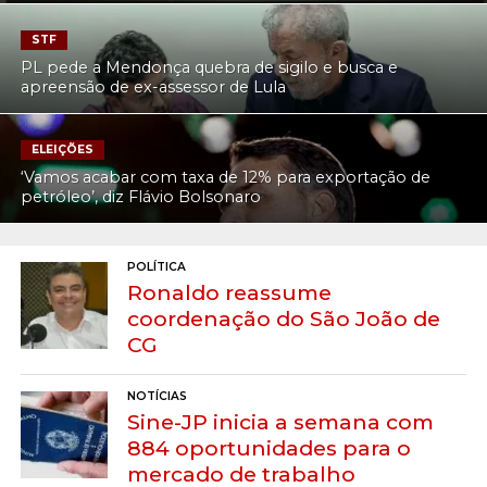
STF
PL pede a Mendonça quebra de sigilo e busca e
apreensão de ex-assessor de Lula
ELEIÇÕES
‘Vamos acabar com taxa de 12% para exportação de
petróleo’, diz Flávio Bolsonaro
POLÍTICA
Ronaldo reassume
coordenação do São João de
CG
NOTÍCIAS
Sine-JP inicia a semana com
884 oportunidades para o
mercado de trabalho