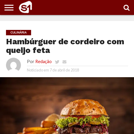
PORTAL
S1
NOTÍCIAS
ESPORTES
POLÍTICA
ENTRETENIMENTO
VÍDEOS
CULINÁRIA
Hambúrguer de cordeiro com
queijo feta
Por
Redação
Noticiado em
7 de abril de 2018