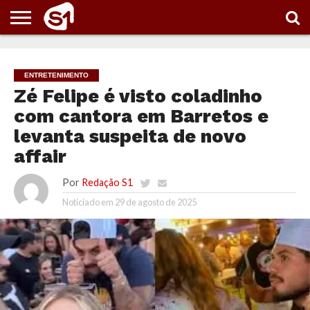
PORTAL
S1
NOTÍCIAS
ESPORTES
POLÍTICA
ENTRETENIMENTO
VÍDEOS
ENTRETENIMENTO
Zé Felipe é visto coladinho
com cantora em Barretos e
levanta suspeita de novo
affair
Por
Redação S1
Noticiado em
29 de agosto de 2025