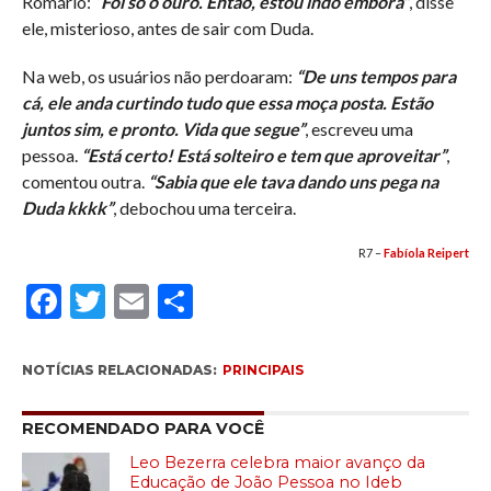
Romário:
“Foi só o ouro. Então, estou indo embora”
, disse
ele, misterioso, antes de sair com Duda.
Na web, os usuários não perdoaram:
“De uns tempos para
cá, ele anda curtindo tudo que essa moça posta. Estão
juntos sim, e pronto. Vida que segue”
, escreveu uma
pessoa.
“Está certo! Está solteiro e tem que aproveitar”
,
comentou outra.
“Sabia que ele tava dando uns pega na
Duda kkkk”
, debochou uma terceira.
R7 –
Fabíola Reipert
Facebook
Twitter
Email
Compartilhar
NOTÍCIAS RELACIONADAS:
PRINCIPAIS
RECOMENDADO PARA VOCÊ
Leo Bezerra celebra maior avanço da
Educação de João Pessoa no Ideb