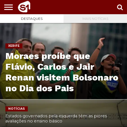
DESTAQUES
MAIS NOTÍCIAS
PORTAL
S1
NOTÍCIAS
ESPORTES
POLÍTICA
ENTRETENIMENTO
VÍDEOS
XERIFE
Moraes proíbe que
Flávio, Carlos e Jair
Renan visitem Bolsonaro
no Dia dos Pais
NOTÍCIAS
Estados governados pela esquerda têm as piores
avaliações no ensino básico