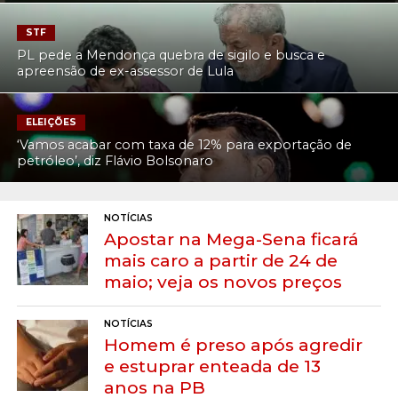
STF
PL pede a Mendonça quebra de sigilo e busca e
apreensão de ex-assessor de Lula
ELEIÇÕES
‘Vamos acabar com taxa de 12% para exportação de
petróleo’, diz Flávio Bolsonaro
NOTÍCIAS
Apostar na Mega-Sena ficará
mais caro a partir de 24 de
maio; veja os novos preços
NOTÍCIAS
Homem é preso após agredir
e estuprar enteada de 13
anos na PB