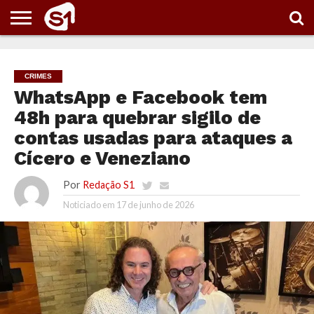
PORTAL
S1
NOTÍCIAS
ESPORTES
POLÍTICA
ENTRETENIMENTO
VÍDEOS
CRIMES
WhatsApp e Facebook tem
48h para quebrar sigilo de
contas usadas para ataques a
Cícero e Veneziano
Por
Redação S1
Noticiado em
17 de junho de 2026