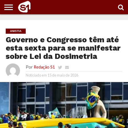
PORTAL
S1
NOTÍCIAS
ESPORTES
POLÍTICA
ENTRETENIMENTO
VÍDEOS
ANISTIA
Governo e Congresso têm até
esta sexta para se manifestar
sobre Lei da Dosimetria
Por
Redação S1
Noticiado em
15 de maio de 2026