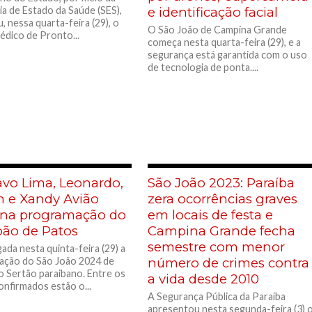
ia de Estado da Saúde (SES),
e identificação facial
, nessa quarta-feira (29), o
O São João de Campina Grande
dico de Pronto...
começa nesta quarta-feira (29), e a
segurança está garantida com o uso
de tecnologia de ponta....
avo Lima, Leonardo,
São João 2023: Paraíba
n e Xandy Avião
zera ocorrências graves
 na programação do
em locais de festa e
oão de Patos
Campina Grande fecha
semestre com menor
gada nesta quinta-feira (29) a
ação do São João 2024 de
número de crimes contra
o Sertão paraibano. Entre os
a vida desde 2010
nfirmados estão o...
A Segurança Pública da Paraíba
apresentou nesta segunda-feira (3) 