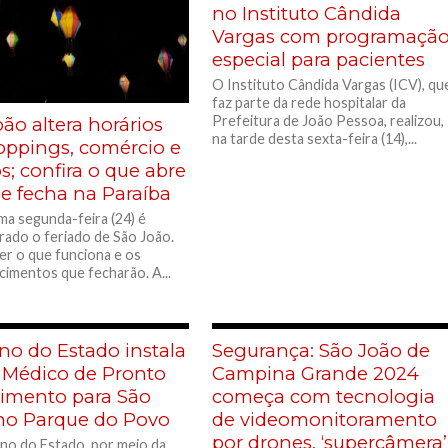
no Instituto Cândida
Vargas com programaçã
especial para pacientes
O Instituto Cândida Vargas (ICV), qu
faz parte da rede hospitalar da
Prefeitura de João Pessoa, realizou,
ão altera horários
na tarde desta sexta-feira (14),...
oppings, comércio e
; confira o que abre
ue fecha na Paraíba
ma segunda-feira (24) é
do o feriado de São João.
er o que funciona e os
cimentos que fecharão. A...
no do Estado instala
Segurança: São João de
 Médico de Pronto
Campina Grande 2024
imento para São
começa com tecnologia
no Parque do Povo
de videomonitoramento
por drones, ‘supercâmera’
o do Estado, por meio da