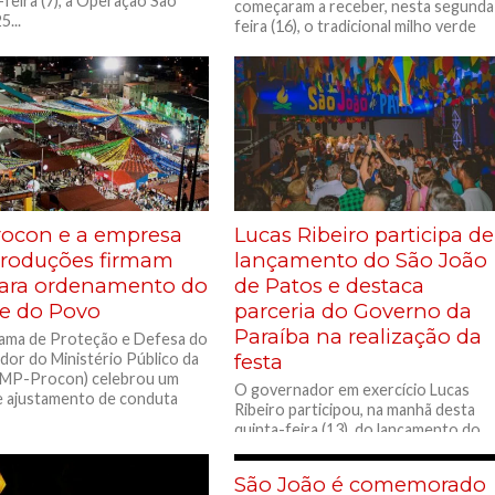
feira (7), a Operação São
começaram a receber, nesta segunda
...
feira (16), o tradicional milho verde
que garante...
ocon e a empresa
Lucas Ribeiro participa de
Produções firmam
lançamento do São João
ara ordenamento do
de Patos e destaca
e do Povo
parceria do Governo da
Paraíba na realização da
ama de Proteção e Defesa do
or do Ministério Público da
festa
(MP-Procon) celebrou um
O governador em exercício Lucas
 ajustamento de conduta
Ribeiro participou, na manhã desta
quinta-feira (13), do lançamento do
São João de Patos 2025, que será...
São João é comemorado