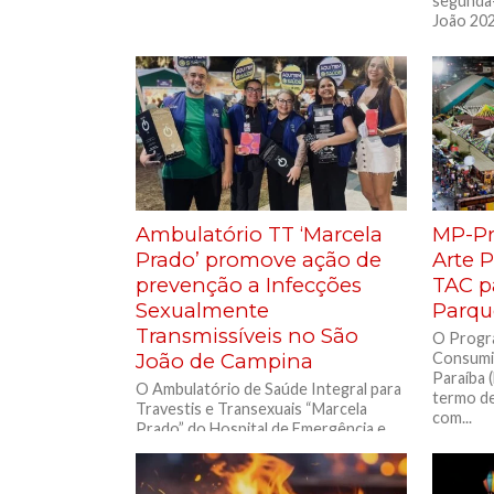
segunda-
João 2025
Ambulatório TT ‘Marcela
MP-Pr
Prado’ promove ação de
Arte 
prevenção a Infecções
TAC p
Sexualmente
Parqu
Transmissíveis no São
O Progr
João de Campina
Consumid
Paraíba 
O Ambulatório de Saúde Integral para
termo de
Travestis e Transexuais “Marcela
com...
Prado” do Hospital de Emergência e
Trauma Dom Luiz Gonzaga Fernandes,
que...