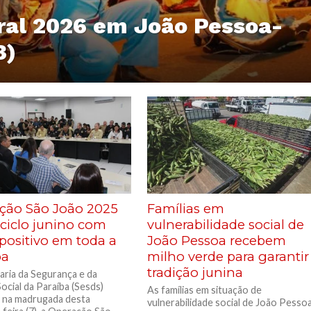
ral 2026 em João Pessoa-
3)
ção São João 2025
Famílias em
 ciclo junino com
vulnerabilidade social de
positivo em toda a
João Pessoa recebem
ba
milho verde para garantir
tradição junina
aria da Segurança e da
ocial da Paraíba (Sesds)
As famílias em situação de
, na madrugada desta
vulnerabilidade social de João Pesso