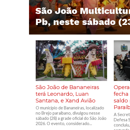
São João Multicultu
Pb, neste sábado (2
São João de Bananeiras
Opera
terá Leonardo, Luan
fecha
Santana, e Xand Avião
saldo 
Paraí
O município de Bananeiras, localizado
no Brejo paraibano, divulgou nesse
A Secret
sábado (28) a grade oficial do São João
Defesa S
2026. O evento, considerado...
concluiu