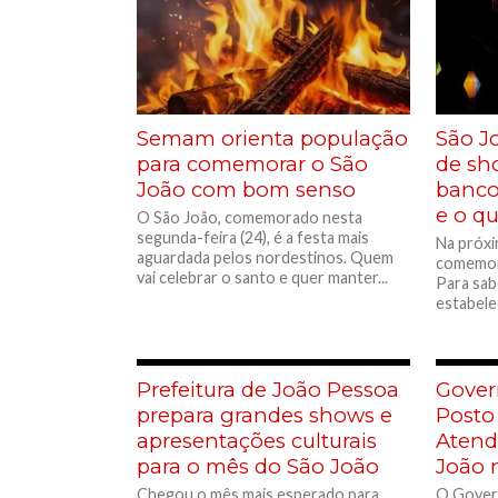
Semam orienta população
São Jo
para comemorar o São
de sh
João com bom senso
bancos
e o q
O São João, comemorado nesta
segunda-feira (24), é a festa mais
Na próxi
aguardada pelos nordestinos. Quem
comemora
vai celebrar o santo e quer manter...
Para sab
estabele
Prefeitura de João Pessoa
Gover
prepara grandes shows e
Posto
apresentações culturais
Atend
para o mês do São João
João 
Chegou o mês mais esperado para
O Govern