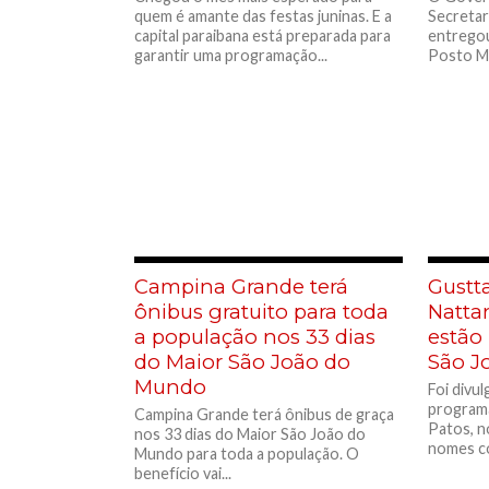
quem é amante das festas juninas. E a
Secretar
capital paraibana está preparada para
entregou
garantir uma programação...
Posto Mé
Campina Grande terá
Gustt
ônibus gratuito para toda
Natta
a população nos 33 dias
estão
do Maior São João do
São J
Mundo
Foi divul
program
Campina Grande terá ônibus de graça
Patos, n
nos 33 dias do Maior São João do
nomes co
Mundo para toda a população. O
benefício vai...