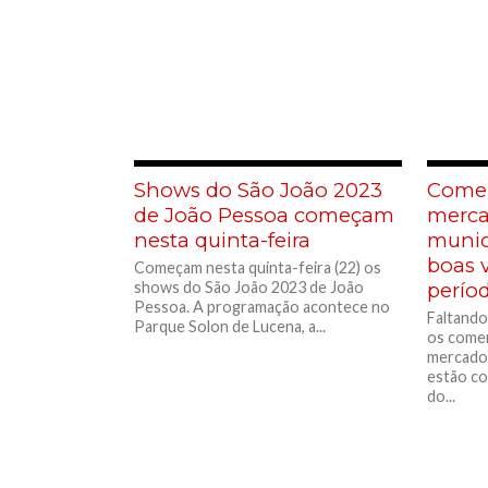
Shows do São João 2023
Comer
de João Pessoa começam
merca
nesta quinta-feira
munic
boas 
Começam nesta quinta-feira (22) os
shows do São João 2023 de João
perío
Pessoa. A programação acontece no
Faltando
Parque Solon de Lucena, a...
os comer
mercados
estão c
do...