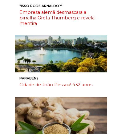
"ISSO PODE ARNALDO?"
Empresa alemã desmascara a
pirralha Greta Thumberg e revela
mentira
PARABÉNS
Cidade de João Pessoa! 432 anos.