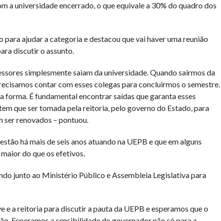
om a universidade encerrado, o que equivale a 30% do quadro dos
para ajudar a categoria e destacou que vai haver uma reunião
ara discutir o assunto.
ssores simplesmente saiam da universidade. Quando sairmos da
recisamos contar com esses colegas para concluirmos o semestre.
a forma. É fundamental encontrar saídas que garanta esses
 tem que ser tomada pela reitoria, pelo governo do Estado, para
m ser renovados – pontuou.
 estão há mais de seis anos atuando na UEPB e que em alguns
maior do que os efetivos.
ndo junto ao Ministério Público e Assembleia Legislativa para
 e a reitoria para discutir a pauta da UEPB e esperamos que o
o. Esperamos a sensibilidade do governador não só para a