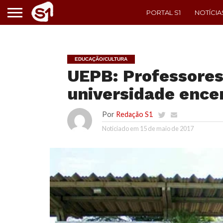
PORTAL S1
NOTÍCIA
EDUCAÇÃO/CULTURA
UEPB: Professores
universidade ence
Por
Redação S1
Noticiado em
15 de maio de 2017