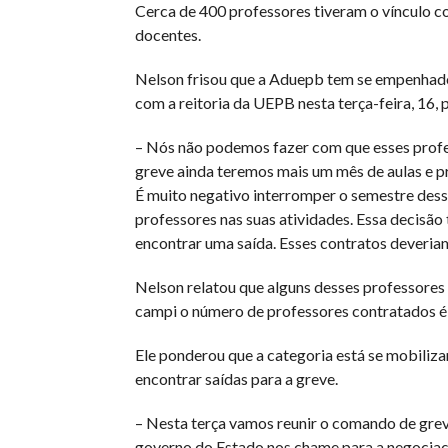
Cerca de 400 professores tiveram o vínculo c
docentes.
Nelson frisou que a Aduepb tem se empenhado 
com a reitoria da UEPB nesta terça-feira, 16, p
– Nós não podemos fazer com que esses profe
greve ainda teremos mais um mês de aulas e p
É muito negativo interromper o semestre dess
professores nas suas atividades. Essa decisão
encontrar uma saída. Esses contratos deveria
Nelson relatou que alguns desses professores
campi o número de professores contratados é 
Ele ponderou que a categoria está se mobiliza
encontrar saídas para a greve.
– Nesta terça vamos reunir o comando de greve
governo do Estado nos chame para a negociaçã