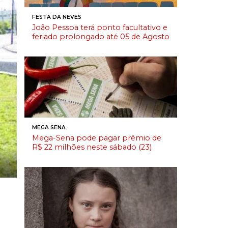
FESTA DA NEVES
João Pessoa terá ponto facultativo e
feriado prolongado até 05 de Agosto
MEGA SENA
Mega-Sena pode pagar prêmio de
R$ 22 milhões neste sábado (23)