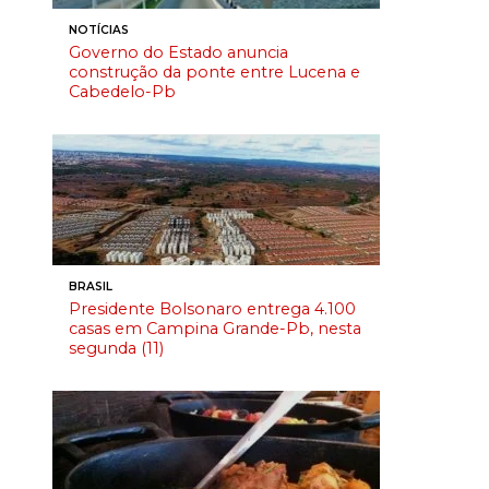
NOTÍCIAS
Governo do Estado anuncia
construção da ponte entre Lucena e
Cabedelo-Pb
BRASIL
Presidente Bolsonaro entrega 4.100
casas em Campina Grande-Pb, nesta
segunda (11)