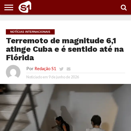
PORTAL
S1
NOTÍCIAS
ESPORTES
POLÍTICA
ENTRETENIMENTO
VÍDEOS
NOTÍCIAS INTERNACIONAIS
Terremoto de magnitude 6,1
atinge Cuba e é sentido até na
Flórida
Por
Redação S1
Noticiado em
9 de junho de 2026