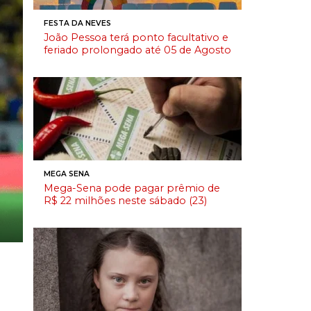
FESTA DA NEVES
João Pessoa terá ponto facultativo e
feriado prolongado até 05 de Agosto
MEGA SENA
Mega-Sena pode pagar prêmio de
R$ 22 milhões neste sábado (23)