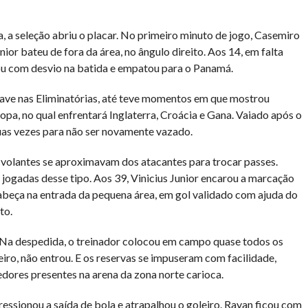
, a seleção abriu o placar. No primeiro minuto de jogo, Casemiro
ior bateu de fora da área, no ângulo direito. Aos 14, em falta
u com desvio na batida e empatou para o Panamá.
have nas Eliminatórias, até teve momentos em que mostrou
pa, no qual enfrentará Inglaterra, Croácia e Gana. Vaiado após o
 duas vezes para não ser novamente vazado.
 volantes se aproximavam dos atacantes para trocar passes.
ogadas desse tipo. Aos 39, Vinicius Junior encarou a marcação
abeça na entrada da pequena área, em gol validado com ajuda do
to.
. Na despedida, o treinador colocou em campo quase todos os
eiro, não entrou. E os reservas se impuseram com facilidade,
dores presentes na arena da zona norte carioca.
ressionou a saída de bola e atrapalhou o goleiro. Rayan ficou com