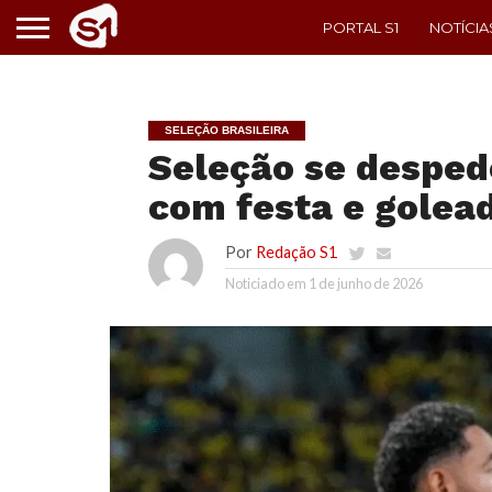
PORTAL S1
NOTÍCIA
SELEÇÃO BRASILEIRA
Seleção se despede
com festa e golea
Por
Redação S1
Noticiado em
1 de junho de 2026