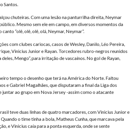
o Santos.
çou chuteiras. Com uma lesão na panturrilha direita, Neymar
 público. Mesmo sem ele em campo, em diversos momentos da
canto “olê, olê, olê, olá, Neymar, Neymar”.
ões com clubes cariocas, casos de Wesley, Danilo, Léo Pereira,
rique, Vinicius Junior e Rayan. Torcedores rubro-negros reunidos
 deles, Mengo”, para irritação de vascaínos. No gol de Rayan,
imeiro tempo o desenho que terá na América do Norte. Faltou
hos e Gabriel Magalhães, que disputaram a final da Liga dos
e juntar ao grupo em Nova Jersey -assim como o atacante
asil teve duas linhas de quatro marcadores, com Vinicius Junior e
. Quando o time tinha a bola, Matheus Cunha, que marcava pela
ção, e Vinicius caía para a ponta esquerda, onde se sente