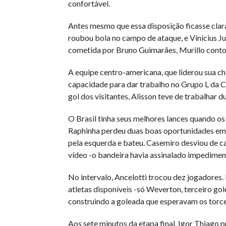
confortável.
Antes mesmo que essa disposição ficasse clara
roubou bola no campo de ataque, e Vinicius Jun
cometida por Bruno Guimarães, Murillo conto
A equipe centro-americana, que liderou sua c
capacidade para dar trabalho no Grupo L da Co
gol dos visitantes, Alisson teve de trabalhar
O Brasil tinha seus melhores lances quando os
Raphinha perdeu duas boas oportunidades em j
pela esquerda e bateu. Casemiro desviou de c
vídeo -o bandeira havia assinalado impedimen
No intervalo, Ancelotti trocou dez jogadores
atletas disponíveis -só Weverton, terceiro gol
construindo a goleada que esperavam os torce
Aos sete minutos da etapa final, Igor Thiago p