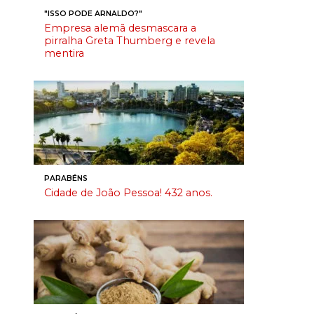
"ISSO PODE ARNALDO?"
Empresa alemã desmascara a
pirralha Greta Thumberg e revela
mentira
PARABÉNS
Cidade de João Pessoa! 432 anos.