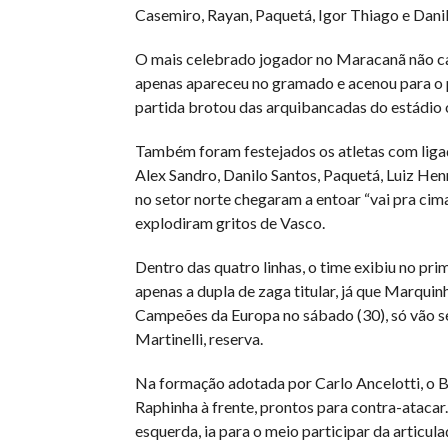
Casemiro, Rayan, Paquetá, Igor Thiago e Danil
O mais celebrado jogador no Maracanã não cal
apenas apareceu no gramado e acenou para o
partida brotou das arquibancadas do estádio o 
Também foram festejados os atletas com ligaç
Alex Sandro, Danilo Santos, Paquetá, Luiz Hen
no setor norte chegaram a entoar “vai pra cima
explodiram gritos de Vasco.
Dentro das quatro linhas, o time exibiu no pr
apenas a dupla de zaga titular, já que Marquin
Campeões da Europa no sábado (30), só vão s
Martinelli, reserva.
Na formação adotada por Carlo Ancelotti, o Br
Raphinha à frente, prontos para contra-atacar
esquerda, ia para o meio participar da articula