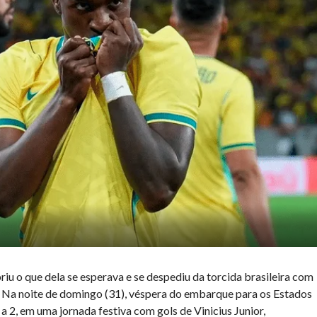
u o que dela se esperava e se despediu da torcida brasileira com
. Na noite de domingo (31), véspera do embarque para os Estados
a 2, em uma jornada festiva com gols de Vinicius Junior,