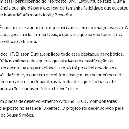
 estar participando do Nordeste ON. “Estou muito feliz. É uma
ência que não dá para explicar de tamanha felicidade que eu estou
o honrada”, afirmou Nicolly Benedita.
uma honra estar aqui, porque anos atrás eu não imaginava isso. A
das, pensando: ai meu Deus, o que será que eu vou fazer lá? O
avilhoso”, afirmou.
ec-JP, Élisson Dutra, explicou todo esse destaque na robótica.
0% no número de equipes que obtiveram classificação ou
do evento na etapa nacional. Isso só foi possível devido aos
avés da Sedec, o que tem permitido alcançar um maior número de
 mesmos e proporcionando as habilidades, que são bastante
da serão criadas no futuro breve”, disse.
s com placas de desenvolvimento Arduíno, LEGO, componentes
tá exposto no estande ‘Oxentec’. O projeto foi desenvolvido pela
 de Sousa Simões.
har