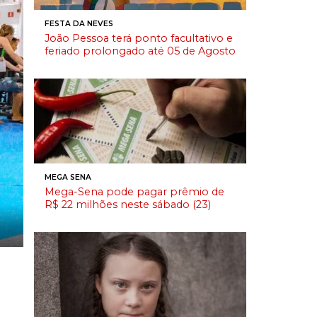
FESTA DA NEVES
João Pessoa terá ponto facultativo e
feriado prolongado até 05 de Agosto
MEGA SENA
Mega-Sena pode pagar prêmio de
R$ 22 milhões neste sábado (23)