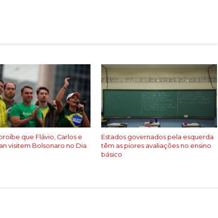
roíbe que Flávio, Carlos e
Estados governados pela esquerda
nan visitem Bolsonaro no Dia
têm as piores avaliações no ensino
s
básico