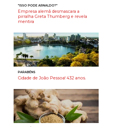
"ISSO PODE ARNALDO?"
Empresa alemã desmascara a
pirralha Greta Thumberg e revela
mentira
PARABÉNS
Cidade de João Pessoa! 432 anos.