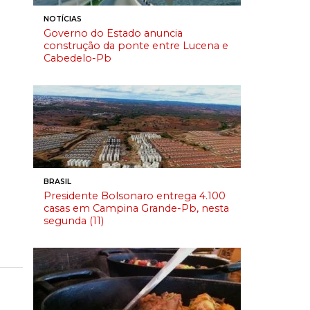
NOTÍCIAS
Governo do Estado anuncia
construção da ponte entre Lucena e
Cabedelo-Pb
BRASIL
Presidente Bolsonaro entrega 4.100
casas em Campina Grande-Pb, nesta
segunda (11)