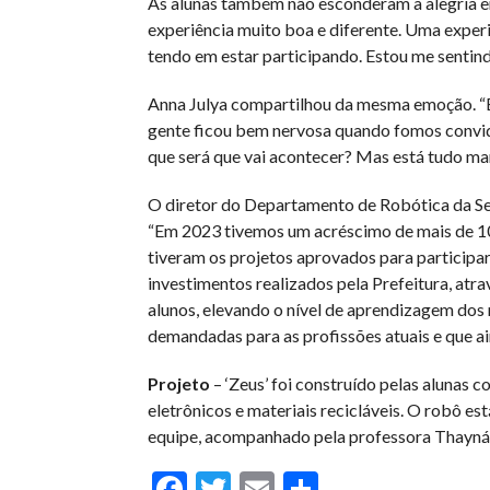
As alunas também não esconderam a alegria em
experiência muito boa e diferente. Uma experi
tendo em estar participando. Estou me sentind
Anna Julya compartilhou da mesma emoção. “É 
gente ficou bem nervosa quando fomos convida
que será que vai acontecer? Mas está tudo mar
O diretor do Departamento de Robótica da Sed
“Em 2023 tivemos um acréscimo de mais de 10
tiveram os projetos aprovados para participar 
investimentos realizados pela Prefeitura, atr
alunos, elevando o nível de aprendizagem dos
demandadas para as profissões atuais e que ain
Projeto
– ‘Zeus’ foi construído pelas aluna
eletrônicos e materiais recicláveis. O robô es
equipe, acompanhado pela professora Thayná
Facebook
Twitter
Email
Compartil