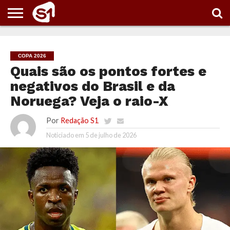
PORTAL
S1
NOTÍCIAS
ESPORTES
POLÍTICA
ENTRETENIMENTO
VÍDEOS
COPA 2026
Quais são os pontos fortes e
negativos do Brasil e da
Noruega? Veja o raio-X
Por
Redação S1
Noticiado em
5 de julho de 2026