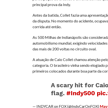
principal prova da Indy.
Antes da batida, Collet fazia uma apresentação
da disputa. No momento do acidente, ocupava
corrida até então.
As 500 Milhas de Indianápolis são considerad
automobilismo mundial, exigindo velocidades 
das mais de 200 voltas no circuito oval.
A atuação de Caio Collet chamou atenção pelo
categoria. O brasileiro vinha sendo elogiado 
primeiros colocados durante boa parte da cor
A scary hit for Cai
flag.
#Indy500
pic
— INDYCAR on FOX (@IndyCarOnFOX)
May 