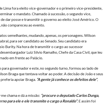
 Lima fora eleito vice-governador e o primeiro vice-presidente,
terminar o mandato. Chamado à sucessão, o segundo vice,
 de dar posse e transmitir o governo ao eleito José Américo. O
, não compareceu ao evento.
fatos semelhantes, mudando, apenas, os personagens. Wilson
bral, para ser candidato ao Senado. Seu candidato era
o Burity. Na hora de transmitir o cargo ao sucessor
 desembargador Luiz Silvio Ramalho, Chefe da Casa Civil, que leu
mado em frente ao Palácio.
o para governador e este, no segundo turno, formou ao lado de
lson Braga que tentava voltar ao poder. A decisão de João e seus
e preferia apoiar Braga.
“A gente já conhece os defeitos dele”
,
y me chama e dá a missão:
“procure o deputado Carlos Dunga,
rno para ele e ele transmite o cargo a Ronaldo”
. E assim foi