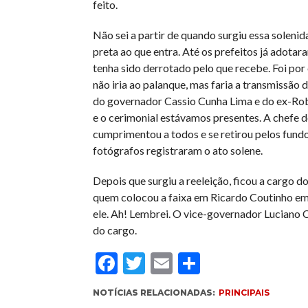
feito.
Não sei a partir de quando surgiu essa solenida
preta ao que entra. Até os prefeitos já adota
tenha sido derrotado pelo que recebe. Foi po
não iria ao palanque, mas faria a transmissão
do governador Cassio Cunha Lima e do ex-Rob
e o cerimonial estávamos presentes. A chefe 
cumprimentou a todos e se retirou pelos fund
fotógrafos registraram o ato solene.
Depois que surgiu a reeleição, ficou a cargo 
quem colocou a faixa em Ricardo Coutinho em
ele. Ah! Lembrei. O vice-governador Luciano 
do cargo.
Facebook
Twitter
Email
Compartil
NOTÍCIAS RELACIONADAS:
PRINCIPAIS