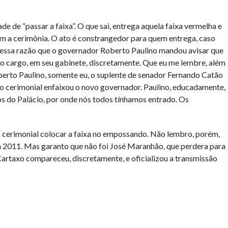
de de “passar a faixa”. O que sai, entrega aquela faixa vermelha e
ram a cerimônia. O ato é constrangedor para quem entrega, caso
r essa razão que o governador Roberto Paulino mandou avisar que
 do cargo, em seu gabinete, discretamente. Que eu me lembre, além
erto Paulino, somente eu, o suplente de senador Fernando Catão
do cerimonial enfaixou o novo governador. Paulino, educadamente,
os do Palácio, por onde nós todos tínhamos entrado. Os
do cerimonial colocar a faixa no empossando. Não lembro, porém,
 2011. Mas garanto que não foi José Maranhão, que perdera para
Cartaxo compareceu, discretamente, e oficializou a transmissão
har