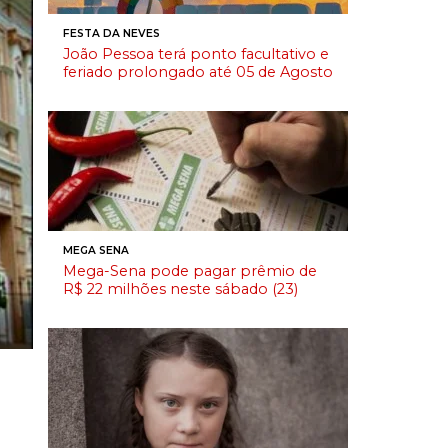
FESTA DA NEVES
João Pessoa terá ponto facultativo e
feriado prolongado até 05 de Agosto
MEGA SENA
Mega-Sena pode pagar prêmio de
R$ 22 milhões neste sábado (23)