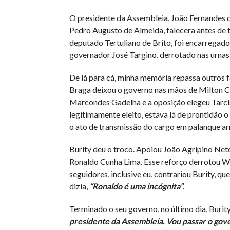
O presidente da Assembleia, João Fernandes de
Pedro Augusto de Almeida, falecera antes de 
deputado Tertuliano de Brito, foi encarregado
governador José Targino, derrotado nas urnas
De lá para cá, minha memória repassa outros 
Braga deixou o governo nas mãos de Milton Ca
Marcondes Gadelha e a oposição elegeu Tarcísi
legitimamente eleito, estava lá de prontidão o
o ato de transmissão do cargo em palanque ar
Burity deu o troco. Apoiou João Agripino Net
Ronaldo Cunha Lima. Esse reforço derrotou Wi
seguidores, inclusive eu, contrariou Burity, qu
dizia,
“Ronaldo é uma incógnita”
.
Terminado o seu governo, no último dia, Burit
presidente da Assembleia. Vou passar o gove