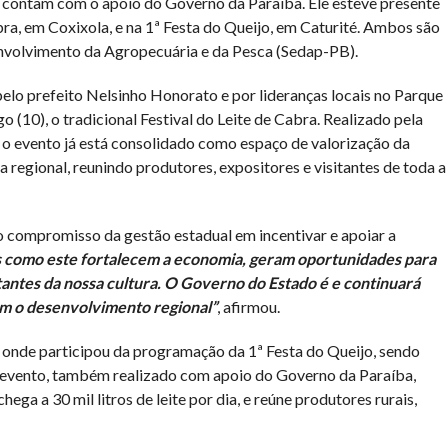
 contam com o apoio do Governo da Paraíba. Ele esteve presente
bra, em Coxixola, e na 1ª Festa do Queijo, em Caturité. Ambos são
envolvimento da Agropecuária e da Pesca (Sedap-PB).
elo prefeito Nelsinho Honorato e por lideranças locais no Parque
 (10), o tradicional Festival do Leite de Cabra. Realizado pela
 o evento já está consolidado como espaço de valorização da
a regional, reunindo produtores, expositores e visitantes de toda a
o compromisso da gestão estadual em incentivar e apoiar a
 como este fortalecem a economia, geram oportunidades para
antes da nossa cultura. O Governo do Estado é e continuará
am o desenvolvimento regional”
, afirmou.
, onde participou da programação da 1ª Festa do Queijo, sendo
O evento, também realizado com apoio do Governo da Paraíba,
hega a 30 mil litros de leite por dia, e reúne produtores rurais,