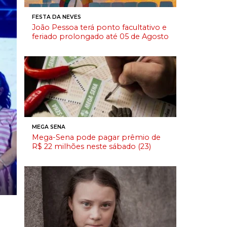
FESTA DA NEVES
João Pessoa terá ponto facultativo e
feriado prolongado até 05 de Agosto
MEGA SENA
Mega-Sena pode pagar prêmio de
R$ 22 milhões neste sábado (23)