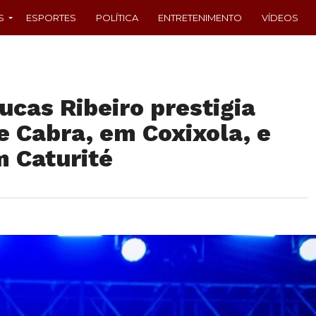
S
ESPORTES
POLÍTICA
ENTRETENIMENTO
VÍDEOS
cas Ribeiro prestigia
de Cabra, em Coxixola, e
m Caturité