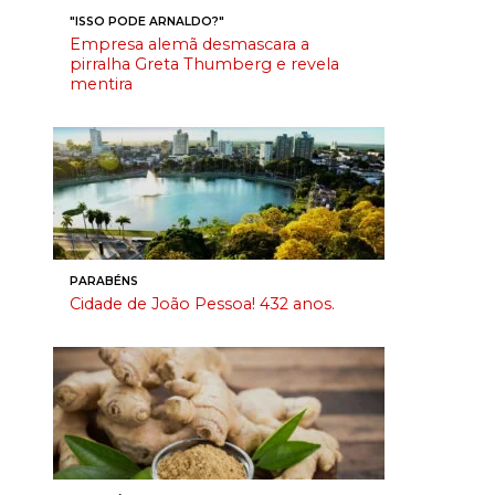
"ISSO PODE ARNALDO?"
Empresa alemã desmascara a
pirralha Greta Thumberg e revela
mentira
PARABÉNS
Cidade de João Pessoa! 432 anos.