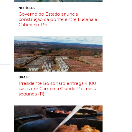
NOTÍCIAS
Governo do Estado anuncia
construção da ponte entre Lucena e
Cabedelo-Pb
BRASIL
Presidente Bolsonaro entrega 4.100
casas em Campina Grande-Pb, nesta
segunda (11)