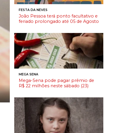
FESTA DA NEVES
João Pessoa terá ponto facultativo e
feriado prolongado até 05 de Agosto
MEGA SENA
Mega-Sena pode pagar prêmio de
R$ 22 milhões neste sábado (23)