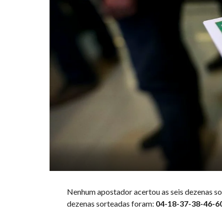
Nenhum apostador acertou as seis dezenas so
dezenas sorteadas foram:
04-18-37-38-46-6