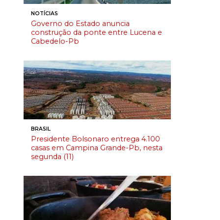
NOTÍCIAS
Governo do Estado anuncia
construção da ponte entre Lucena e
Cabedelo-Pb
BRASIL
Presidente Bolsonaro entrega 4.100
casas em Campina Grande-Pb, nesta
segunda (11)