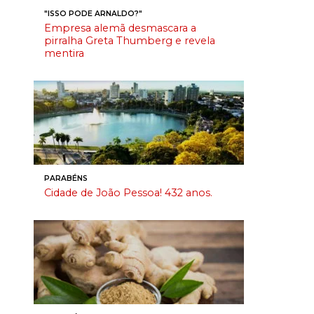
"ISSO PODE ARNALDO?"
Empresa alemã desmascara a
pirralha Greta Thumberg e revela
mentira
PARABÉNS
Cidade de João Pessoa! 432 anos.