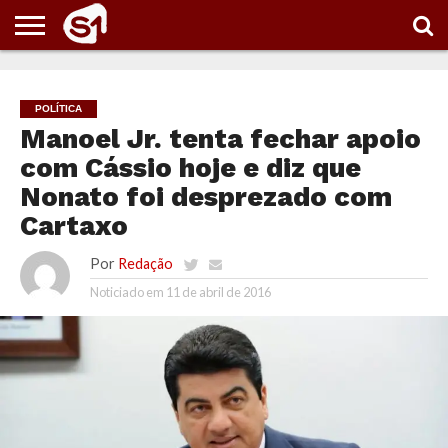
PORTAL
S1
NOTÍCIAS
ESPORTES
POLÍTICA
ENTRETENIMENTO
VÍDEOS
POLÍTICA
Manoel Jr. tenta fechar apoio
com Cássio hoje e diz que
Nonato foi desprezado com
Cartaxo
Por
Redação
Noticiado em
11 de abril de 2016