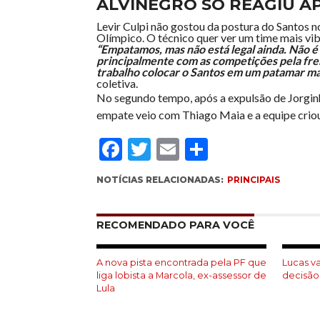
ALVINEGRO SÓ REAGIU A
Levir Culpi não gostou da postura do Santos n
Olímpico. O técnico quer ver um time mais vi
“Empatamos, mas não está legal ainda. Não é
principalmente com as competições pela fre
trabalho colocar o Santos em um patamar ma
coletiva.
No segundo tempo, após a expulsão de Jorginho
empate veio com Thiago Maia e a equipe criou
Facebook
Twitter
Email
Compartil
NOTÍCIAS RELACIONADAS:
PRINCIPAIS
RECOMENDADO PARA VOCÊ
A nova pista encontrada pela PF que
Lucas v
liga lobista a Marcola, ex-assessor de
decisão
Lula