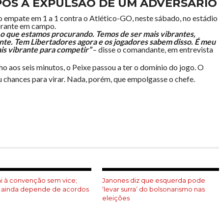
PÓS A EXPULSÃO DE UM ADVERSÁRIO
o empate em 1 a 1 contra o Atlético-GO, neste sábado, no estádio
brante em campo.
 o que estamos procurando. Temos de ser mais vibrantes,
nte. Tem Libertadores agora e os jogadores sabem disso. É meu
is vibrante para competir”
– disse o comandante, em entrevista
 aos seis minutos, o Peixe passou a ter o domínio do jogo. O
 chances para virar. Nada, porém, que empolgasse o chefe.
har
ai à convenção sem vice;
Janones diz que esquerda pode
 ainda depende de acordos
‘levar surra’ do bolsonarismo nas
eleições