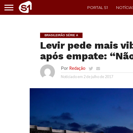
PORTAL S1
NOTÍCIA
BRASILEIRÃO SÉRIE A
Levir pede mais vi
após empate: “Não
Por
Redação
Noticiado em
2 de julho de 2017