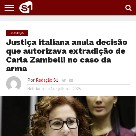
PORTAL
S1
NOTÍCIAS
ESPORTES
POLÍTICA
ENTRETENIMENTO
VÍDEOS
JUSTIÇA
Justiça italiana anula decisão
que autorizava extradição de
Carla Zambelli no caso da
arma
Por
Redação S1
Noticiado em
1 de julho de 2026