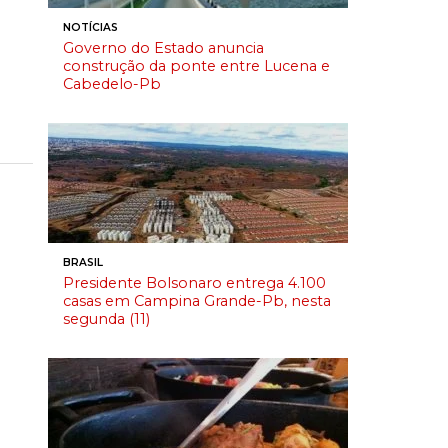
NOTÍCIAS
Governo do Estado anuncia
construção da ponte entre Lucena e
Cabedelo-Pb
BRASIL
Presidente Bolsonaro entrega 4.100
casas em Campina Grande-Pb, nesta
segunda (11)