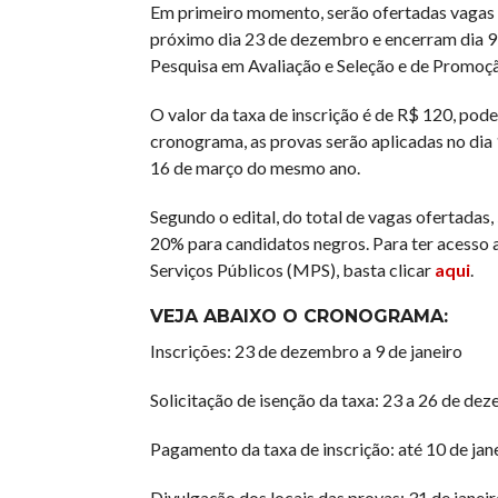
Em primeiro momento, serão ofertadas vagas p
próximo dia 23 de dezembro e encerram dia 9 d
Pesquisa em Avaliação e Seleção e de Promoçã
O valor da taxa de inscrição é de R$ 120, pod
cronograma, as provas serão aplicadas no dia 
16 de março do mesmo ano.
Segundo o edital, do total de vagas ofertadas
20% para candidatos negros. Para ter acesso a
Serviços Públicos (MPS), basta clicar
aqui
.
VEJA ABAIXO O CRONOGRAMA:
Inscrições: 23 de dezembro a 9 de janeiro
Solicitação de isenção da taxa: 23 a 26 de de
Pagamento da taxa de inscrição: até 10 de jan
Divulgação dos locais das provas: 31 de janei