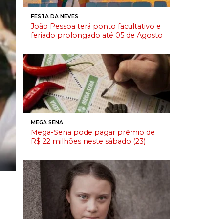
FESTA DA NEVES
João Pessoa terá ponto facultativo e
feriado prolongado até 05 de Agosto
MEGA SENA
Mega-Sena pode pagar prêmio de
R$ 22 milhões neste sábado (23)