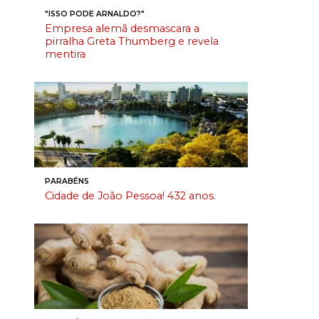
"ISSO PODE ARNALDO?"
Empresa alemã desmascara a
pirralha Greta Thumberg e revela
mentira
PARABÉNS
Cidade de João Pessoa! 432 anos.