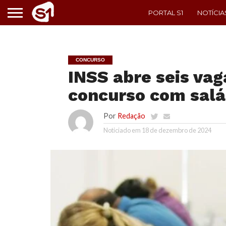
PORTAL S1
NOTÍCIA
CONCURSO
INSS abre seis va
concurso com salár
Por
Redação
Noticiado em
18 de dezembro de 2024