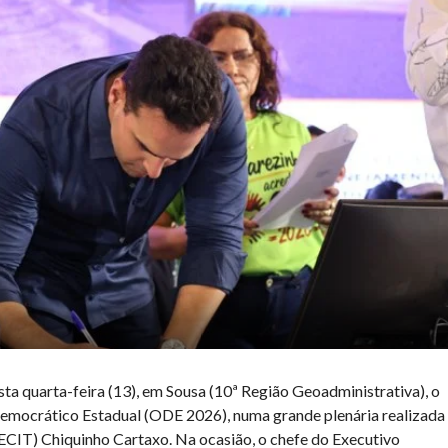
sta quarta-feira (13), em Sousa (10ª Região Geoadministrativa), o
emocrático Estadual (ODE 2026), numa grande plenária realizada
(ECIT) Chiquinho Cartaxo. Na ocasião, o chefe do Executivo