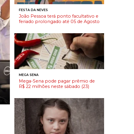
FESTA DA NEVES
João Pessoa terá ponto facultativo e
feriado prolongado até 05 de Agosto
MEGA SENA
Mega-Sena pode pagar prêmio de
R$ 22 milhões neste sábado (23)