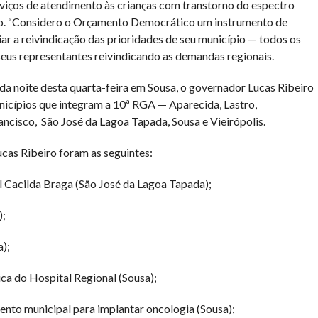
rviços de atendimento às crianças com transtorno do espectro
ho. “Considero o Orçamento Democrático um instrumento de
ciar a reivindicação das prioridades de seu município — todos os
us representantes reivindicando as demandas regionais.
da noite desta quarta-feira em Sousa, o governador Lucas Ribeiro
nicípios que integram a 10ª RGA — Aparecida, Lastro,
ancisco, São José da Lagoa Tapada, Sousa e Vieirópolis.
cas Ribeiro foram as seguintes:
l Cacilda Braga (São José da Lagoa Tapada);
);
a);
ica do Hospital Regional (Sousa);
ento municipal para implantar oncologia (Sousa);