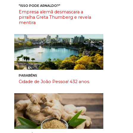
"ISSO PODE ARNALDO?"
Empresa alemã desmascara a
pirralha Greta Thumberg e revela
mentira
PARABÉNS
Cidade de João Pessoa! 432 anos.