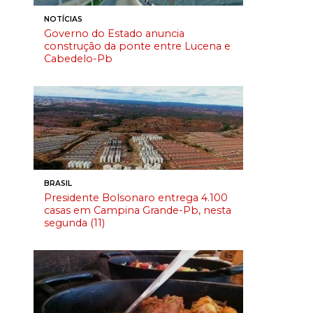
NOTÍCIAS
Governo do Estado anuncia
construção da ponte entre Lucena e
Cabedelo-Pb
BRASIL
Presidente Bolsonaro entrega 4.100
casas em Campina Grande-Pb, nesta
segunda (11)