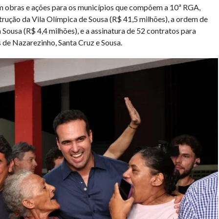
em obras e ações para os municípios que compõem a 10ª RGA,
trução da Vila Olímpica de Sousa (R$ 41,5 milhões), a ordem de
 Sousa (R$ 4,4 milhões), e a assinatura de 52 contratos para
 de Nazarezinho, Santa Cruz e Sousa.