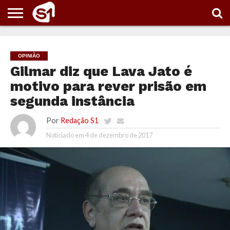
PORTAL
S1
NOTÍCIAS
ESPORTES
POLÍTICA
ENTRETENIMENTO
VÍDEOS
OPINIÃO
Gilmar diz que Lava Jato é
motivo para rever prisão em
segunda instância
Por
Redação S1
Noticiado em
4 de dezembro de 2017