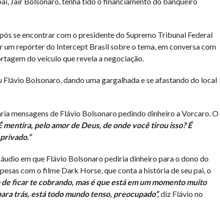
pai, Jair Bolsonaro, tenha tido o financiamento do banqueiro
após se encontrar com o presidente do Supremo Tribunal Federal
or um repórter do Intercept Brasil sobre o tema, em conversa com
ortagem do veículo que revela a negociação.
u Flávio Bolsonaro, dando uma gargalhada e se afastando do local
lgaria mensagens de Flávio Bolsonaro pedindo dinheiro a Vorcaro. O
 mentira, pelo amor de Deus, de onde você tirou isso? É
privado.”
a áudio em que Flávio Bolsonaro pediria dinheiro para o dono do
esas com o filme Dark Horse, que conta a história de seu pai, o
a de ficar te cobrando, mas é que está em um momento muito
para trás, está todo mundo tenso, preocupado”,
diz Flávio no