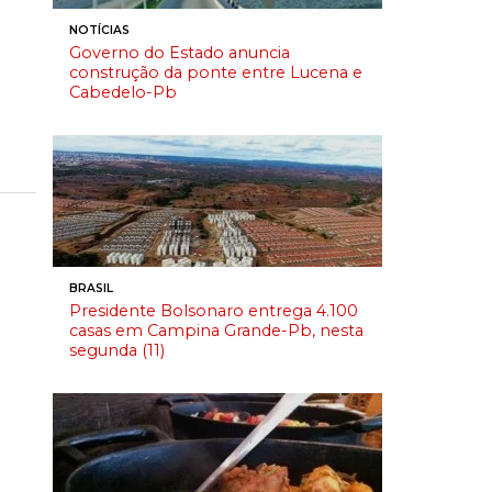
NOTÍCIAS
Governo do Estado anuncia
construção da ponte entre Lucena e
Cabedelo-Pb
BRASIL
Presidente Bolsonaro entrega 4.100
casas em Campina Grande-Pb, nesta
segunda (11)