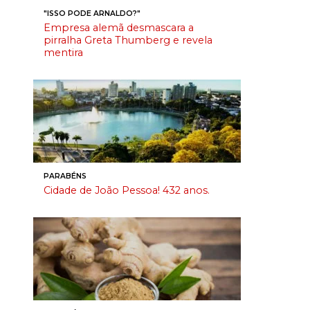
"ISSO PODE ARNALDO?"
Empresa alemã desmascara a
pirralha Greta Thumberg e revela
mentira
PARABÉNS
Cidade de João Pessoa! 432 anos.