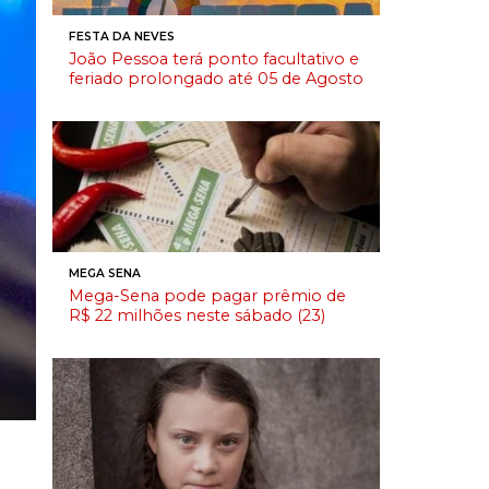
FESTA DA NEVES
João Pessoa terá ponto facultativo e
feriado prolongado até 05 de Agosto
MEGA SENA
Mega-Sena pode pagar prêmio de
R$ 22 milhões neste sábado (23)