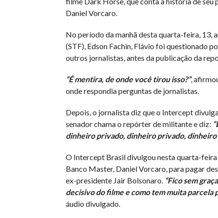
filme Dark Horse, que conta a história de seu 
Daniel Vorcaro.
No período da manhã desta quarta-feira, 13, 
(STF), Edson Fachin, Flávio foi questionado p
outros jornalistas, antes da publicação da rep
“É mentira, de onde você tirou isso?”
, afirmo
onde respondia perguntas de jornalistas.
Depois, o jornalista diz que o Intercept divu
senador chama o repórter de militante e diz:
“É
dinheiro privado, dinheiro privado, dinheiro 
O Intercept Brasil divulgou nesta quarta-feir
Banco Master, Daniel Vorcaro, para pagar desp
ex-presidente Jair Bolsonaro.
“Fico sem graç
decisivo do filme e como tem muita parcela 
áudio divulgado.