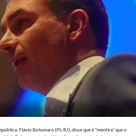
pública, Flávio Bolsonaro (PL-RJ), disse que é “mentira” que o