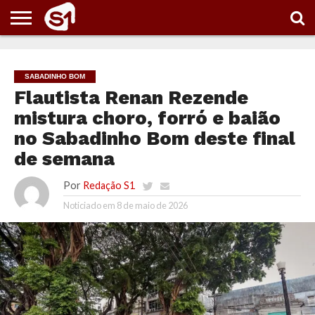
PORTAL
S1
NOTÍCIAS
ESPORTES
POLÍTICA
ENTRETENIMENTO
VÍDEOS
SABADINHO BOM
Flautista Renan Rezende
mistura choro, forró e baião
no Sabadinho Bom deste final
de semana
Por
Redação S1
Noticiado em
8 de maio de 2026