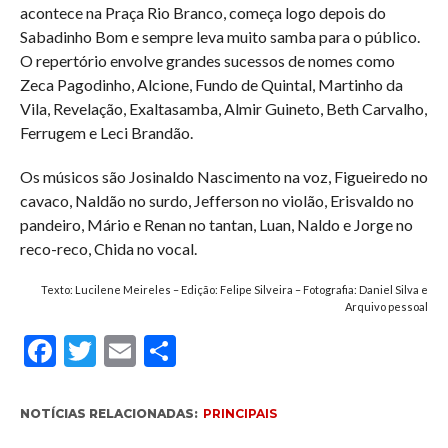
acontece na Praça Rio Branco, começa logo depois do
Sabadinho Bom e sempre leva muito samba para o público.
O repertório envolve grandes sucessos de nomes como
Zeca Pagodinho, Alcione, Fundo de Quintal, Martinho da
Vila, Revelação, Exaltasamba, Almir Guineto, Beth Carvalho,
Ferrugem e Leci Brandão.
Os músicos são Josinaldo Nascimento na voz, Figueiredo no
cavaco, Naldão no surdo, Jefferson no violão, Erisvaldo no
pandeiro, Mário e Renan no tantan, Luan, Naldo e Jorge no
reco-reco, Chida no vocal.
Texto: Lucilene Meireles – Edição: Felipe Silveira – Fotografia: Daniel Silva e
Arquivo pessoal
Facebook
Twitter
Email
Compartilhar
NOTÍCIAS RELACIONADAS:
PRINCIPAIS