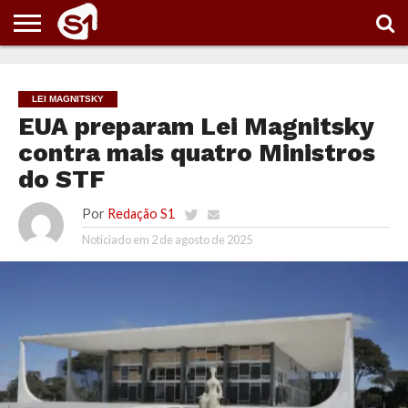
PORTAL
S1
NOTÍCIAS
ESPORTES
POLÍTICA
ENTRETENIMENTO
VÍDEOS
LEI MAGNITSKY
EUA preparam Lei Magnitsky
contra mais quatro Ministros
do STF
Por
Redação S1
Noticiado em
2 de agosto de 2025