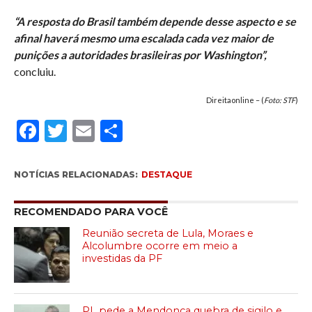
“A resposta do Brasil também depende desse aspecto e se
afinal haverá mesmo uma escalada cada vez maior de
punições a autoridades brasileiras por Washington”,
concluiu.
Direitaonline – (
Foto: STF
)
Facebook
Twitter
Email
Compartilhar
NOTÍCIAS RELACIONADAS:
DESTAQUE
RECOMENDADO PARA VOCÊ
Reunião secreta de Lula, Moraes e
Alcolumbre ocorre em meio a
investidas da PF
PL pede a Mendonça quebra de sigilo e