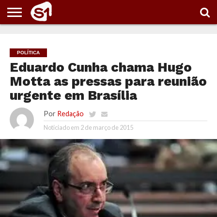
PORTAL
S1
NOTÍCIAS
ESPORTES
POLÍTICA
ENTRETENIMENTO
VÍDEOS
POLÍTICA
Eduardo Cunha chama Hugo
Motta as pressas para reunião
urgente em Brasília
Por
Redação
Noticiado em
2 de março de 2015