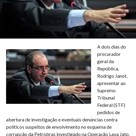
A dois dias do
procurador
geral da
República,
Rodrigo Janot,
apresentar ao
Supremo
Tribunal
Federal (STF)
pedidos de
abertura de investigação e eventuais denúncias contra
políticos suspeitos de envolvimento no esquema de
corrupção da Petrobras investigado na Operação Lava Jato,