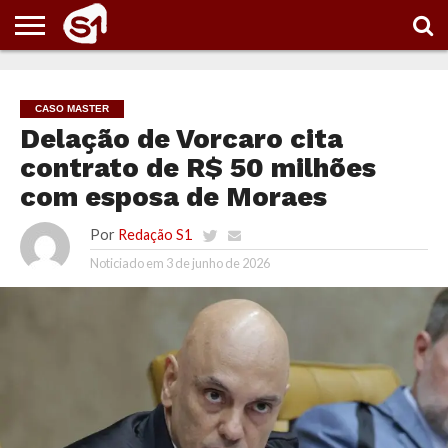
PORTAL
S1
NOTÍCIAS
ESPORTES
POLÍTICA
ENTRETENIMENTO
VÍDEOS
CASO MASTER
Delação de Vorcaro cita
contrato de R$ 50 milhões
com esposa de Moraes
Por
Redação S1
Noticiado em
3 de junho de 2026