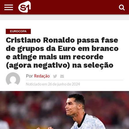
PORTAL
S1
NOTÍCIAS
ESPORTES
POLÍTICA
ENTRETENIMENTO
VÍDEOS
EUROCOPA
Cristiano Ronaldo passa fase
de grupos da Euro em branco
e atinge mais um recorde
(agora negativo) na seleção
Por
Redação
Noticiado em
26 de junho de 2024