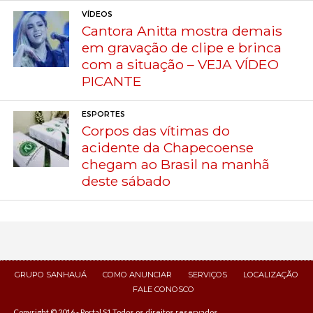
VÍDEOS
Cantora Anitta mostra demais
em gravação de clipe e brinca
com a situação – VEJA VÍDEO
PICANTE
ESPORTES
Corpos das vítimas do
acidente da Chapecoense
chegam ao Brasil na manhã
deste sábado
GRUPO SANHAUÁ
COMO ANUNCIAR
SERVIÇOS
LOCALIZAÇÃO
FALE CONOSCO
Copyright © 2016 - Portal S1 Todos os direitos reservados.