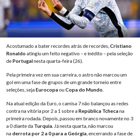
Acostumado a bater recordes atrás de recordes,
Cristiano
Ronaldo
atingiu um feito negativo – e inédito – pela seleção
de
Portugal
nesta quarta-feira (26).
Pela primeira vez em sua carreira, o astro não marcou um
gol em uma fase de grupos de um grande torneio entre
seleções, seja
Eurocopa
ou
Copa do Mundo
.
Na atual edição da Euro, o camisa 7 não balançou as redes
contra na vitória por 2 a 1 sobre a
República Tcheca
na
primeira rodada. Depois, passou em branco novamente no 3
a 0 diante da
Turquia
. Já nesta quarta, não marcou
na
derrota por 2 a 0 para a Geórgia
, encerrando a fase de