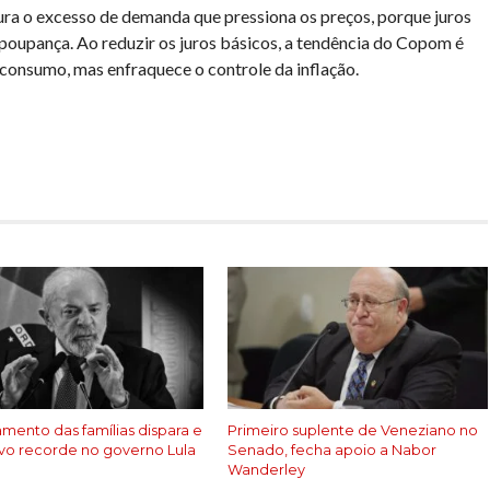
ura o excesso de demanda que pressiona os preços, porque juros
poupança. Ao reduzir os juros básicos, a tendência do Copom é
o consumo, mas enfraquece o controle da inflação.
har
amento das famílias dispara e
Primeiro suplente de Veneziano no
vo recorde no governo Lula
Senado, fecha apoio a Nabor
Wanderley