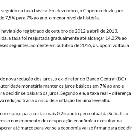
te seguido na taxa básica. Em dezembro, o Copom reduziu, por
de 7,5% para 7% ao ano, o menor nível da história.
c havia sido registrado de outubro de 2012 a abril de 2013,
da, a taxa foi reajustada gradualmente até alcançar 14,25% ao
eses seguintes. Somente em outubro de 2016, o Copom voltou a
de nova redução dos juros, o ex-diretor do Banco Central (BC)
a autoridade monetária manter os juros básicos em 7% ao ano e
a decidir se baixará os juros. Segundo ele, a taxa real – diferença
va redução traria o risco de a inflação ter uma leve alta.
m espaço para cortar mais 0,25 ponto percentual da Selic. Isso
xcesso num momento de recuperação econômica e resultar na
esperar até março para ver se a economia vai se firmar para decidir