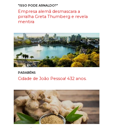
"ISSO PODE ARNALDO?"
Empresa alemã desmascara a
pirralha Greta Thumberg e revela
mentira
PARABÉNS
Cidade de João Pessoa! 432 anos.