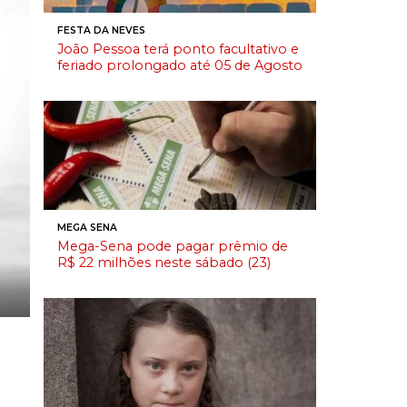
FESTA DA NEVES
João Pessoa terá ponto facultativo e
feriado prolongado até 05 de Agosto
MEGA SENA
Mega-Sena pode pagar prêmio de
R$ 22 milhões neste sábado (23)