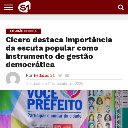
PORTAL
S1
NOTÍCIAS
ESPORTES
POLÍTICA
ENTRETENIMENTO
VÍDEOS
EM JOÃO PESSOA
Cícero destaca importância
da escuta popular como
instrumento de gestão
democrática
Por
Redação S1
Noticiado em
14 de outubro de 2025