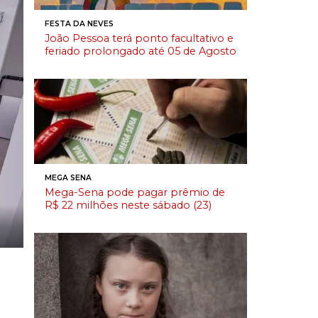
FESTA DA NEVES
João Pessoa terá ponto facultativo e
feriado prolongado até 05 de Agosto
MEGA SENA
Mega-Sena pode pagar prêmio de
R$ 22 milhões neste sábado (23)