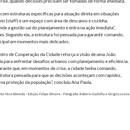
crise, quando decisões precisam ser tomadas de forma imediata.
com estruturas específicas para atuação direta em situações
poio (staff) e um espaço com área de descanso e cozinha,
e a gestão sai do planejamento e entra na ação imediata”,
ses. Segundo ela, a estrutura foi pensada para garantir comando,
icipal em momentos mais delicados.
tro de Cooperação da Cidade reforça a visão de uma João
a para enfrentar desafios urbanos com planejamento e eficiência.
rante que, em momentos de crise, a cidade tenha comando,
strutura pensada para que as decisões aconteçam com rapidez,
na proteção da população”, concluiu Ana Paula.
to: Nice Almeida – Edição: Felipe Silveira – Fotografia: Robério Gadelha e Sérgio Lucena
har