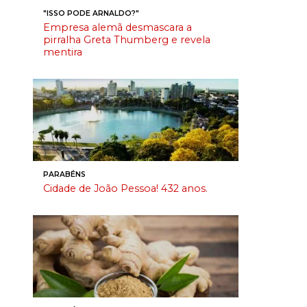
"ISSO PODE ARNALDO?"
Empresa alemã desmascara a
pirralha Greta Thumberg e revela
mentira
PARABÉNS
Cidade de João Pessoa! 432 anos.