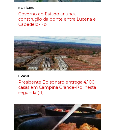
NOTÍCIAS
Governo do Estado anuncia
construção da ponte entre Lucena e
Cabedelo-Pb
BRASIL
Presidente Bolsonaro entrega 4.100
casas em Campina Grande-Pb, nesta
segunda (11)