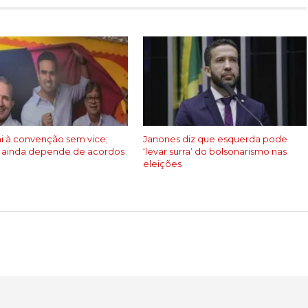
ai à convenção sem vice;
Janones diz que esquerda pode
 ainda depende de acordos
‘levar surra’ do bolsonarismo nas
eleições