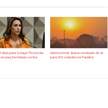
5 dias para Soraya Thronicke
Alerta Inmet: Baixa umidade do ar
 acusações falsas contra
para 100 cidades na Paraíba