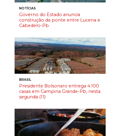
NOTÍCIAS
Governo do Estado anuncia
construção da ponte entre Lucena e
Cabedelo-Pb
BRASIL
Presidente Bolsonaro entrega 4.100
casas em Campina Grande-Pb, nesta
segunda (11)