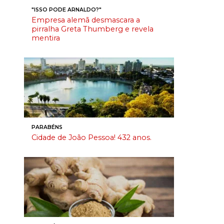
"ISSO PODE ARNALDO?"
Empresa alemã desmascara a
pirralha Greta Thumberg e revela
mentira
PARABÉNS
Cidade de João Pessoa! 432 anos.