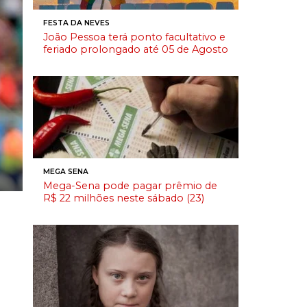
FESTA DA NEVES
João Pessoa terá ponto facultativo e
feriado prolongado até 05 de Agosto
MEGA SENA
Mega-Sena pode pagar prêmio de
R$ 22 milhões neste sábado (23)