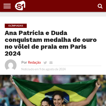
PORTAL
S1
NOTÍCIAS
ESPORTES
POLÍTICA
ENTRETENIMENTO
VÍDEOS
OLÍMPIADAS
Ana Patrícia e Duda
conquistam medalha de ouro
no vôlei de praia em Paris
2024
Por
Redação
Noticiado em
9 de agosto de 2024