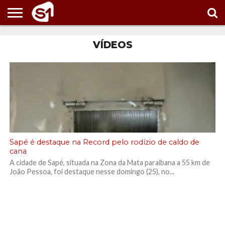
PORTAL
S1
VÍDEOS
NOTÍCIAS
ESPORTES
POLÍTICA
ENTRETENIMENTO
VÍDEOS
Sapé é destaque na Record pelo rodízio de caldo de
cana
A cidade de Sapé, situada na Zona da Mata paraibana a 55 km de
João Pessoa, foi destaque nesse domingo (25), no...