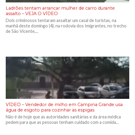
Ladrões tentam arrancar mulher de carro durante
assalto – VEJA O VÍDEO
Dois criminosos tentaram assaltar um casal de turistas, na
manhã deste domingo (4), na rodovia dos Imigrantes, no trecho
de São Vicente,...
VÍDEO – Vendedor de milho em Campina Grande usa
água de esgoto para cozinhar as espigas
Não é de hoje que as autoridades sanitárias e da área médica
pedem para que as pessoas tenham cuidado com a comida...