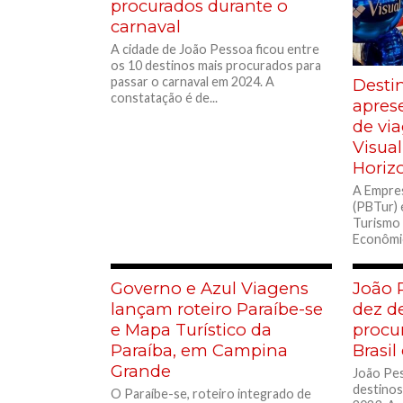
procurados durante o
carnaval
A cidade de João Pessoa ficou entre
os 10 destinos mais procurados para
passar o carnaval em 2024. A
Desti
constatação é de...
apres
de vi
Visua
Horiz
A Empres
(PBTur) 
Turismo
Econômi
capacitaç
Governo e Azul Viagens
João 
lançam roteiro Paraíbe-se
dez d
e Mapa Turístico da
procur
Paraíba, em Campina
Brasi
Grande
João Pes
destinos
O Paraíbe-se, roteiro integrado de