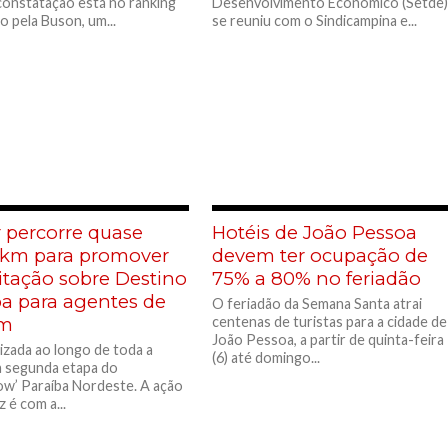
constatação está no ranking
Desenvolvimento Econômico (Setde)
o pela Buson, um...
se reuniu com o Sindicampina e...
 percorre quase
Hotéis de João Pessoa
 km para promover
devem ter ocupação de
itação sobre Destino
75% a 80% no feriadão
ba para agentes de
O feriadão da Semana Santa atrai
em
centenas de turistas para a cidade de
João Pessoa, a partir de quinta-feira
lizada ao longo de toda a
(6) até domingo...
 segunda etapa do
w’ Paraíba Nordeste. A ação
 é com a...