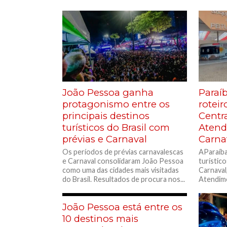
João Pessoa ganha
Paraí
protagonismo entre os
roteir
principais destinos
Centr
turísticos do Brasil com
Atend
prévias e Carnaval
Carna
Os períodos de prévias carnavalescas
AParaíba
e Carnaval consolidaram João Pessoa
turístic
como uma das cidades mais visitadas
Carnaval
do Brasil. Resultados de procura nos...
Atendime
do...
João Pessoa está entre os
10 destinos mais