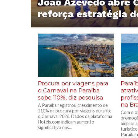
João Azevêdo abre 
reforça estratégia 
Procura por viagens para
Paraí
o Carnaval na Paraíba
atrati
sobe 110%, diz pesquisa
profis
na Bra
A Paraíba registrou crescimento de
110% na procura por viagens durante
Com o ob
o Carnaval 2026. Dados da plataforma
promoção
Hotéis.com indicam aumento
ampliar 
significativo nas...
turístic
Paraibana