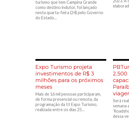
2023. A 
turismo que tem Campina Grande
elaborad
como destino indutor, foi lançado
nesta quarta-feira (24) pelo Governo
do Estado...
Expo Turismo projeta
PBTur
investimentos de R$ 3
2.500
milhões para os próximos
capac
meses
Paraí
viag
Mais de 16 mil pessoas participaram,
de forma presencial ou remota, da
Será rea
programação da III Expo Turismo,
semana a
realizada entre os dias 25...
‘Roadsho
dessa vez