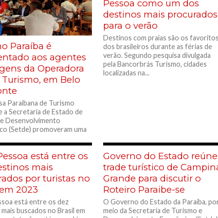
Pessoa como um dos
destinos mais procurados
para o verão
Destinos com praias são os favorito
no Paraíba é
dos brasileiros durante as férias de
verão. Segundo pesquisa divulgada
entado aos agentes
pela Bancorbrás Turismo, cidades
agens da Operadora
localizadas na...
l Turismo, em Belo
onte
a Paraibana de Turismo
e a Secretaria de Estado de
 e Desenvolvimento
co (Setde) promoveram uma
ão para 30...
Pessoa está entre os
Governo do Estado reúne
estinos mais
trade turístico de Campin
ados por turistas no
Grande para discutir o
l em 2023
Roteiro Paraibe-se
soa está entre os dez
O Governo do Estado da Paraíba, po
 mais buscados no Brasil em
meio da Secretaria de Turismo e