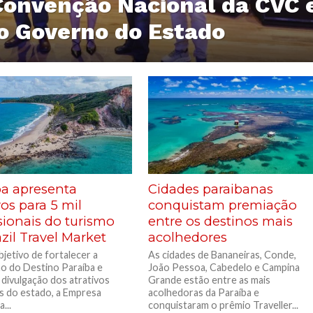
Convenção Nacional da CVC 
do Governo do Estado
ba apresenta
Cidades paraibanas
vos para 5 mil
conquistam premiação
sionais do turismo
entre os destinos mais
zil Travel Market
acolhedores
jetivo de fortalecer a
As cidades de Bananeiras, Conde,
 do Destino Paraíba e
João Pessoa, Cabedelo e Campina
a divulgação dos atrativos
Grande estão entre as mais
os do estado, a Empresa
acolhedoras da Paraíba e
...
conquistaram o prêmio Traveller...