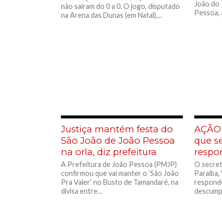
João do 
não saíram do 0 a 0. O jogo, disputado
Pessoa, a
na Arena das Dunas (em Natal),...
Justiça mantém festa do
AÇÃO 
São João de João Pessoa
que s
na orla, diz prefeitura
respo
A Prefeitura de João Pessoa (PMJP)
O secret
confirmou que vai manter o ‘São João
Paraíba,
Pra Valer’ no Busto de Tamandaré, na
responde
divisa entre...
descumpr