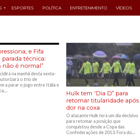
S
ESPORTES
POLÍTICA
ENTRETENIMENTO
VÍDEOS
 pressiona, e Fifa
 parada técnica:
a não é normal”
ecidirá na manhã desta sexta-
autorizará o trio de
m a parar o jogo entre Itália e
a,...
Hulk tem “Dia D” para
retomar titularidade após
dor na coxa
O atacante Hulk terá um dia decisivo
para retomar a posição que
conquistou desde a Copa das
Confederações de 2013. Fora do...