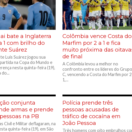
i bate a Inglaterra
Colômbia vence Costa do
a 1 com brilho do
Marfim por 2 a 1 e fica
nte Suárez
muito próxima das oitava
de final
te Luis Suárez jogou sua
 partida na Copa do Mundo e
A Colômbia levou a melhor no
erença nesta quinta-feira (19),
confronto entre os líderes do Grup
 do...
C, vencendo a Costa do Marfim por 2
1,...
ção conjunta
Polícia prende três
nde armas e prende
pessoas acusadas de
 pessoas na PB
tráfico de cocaína em
João Pessoa
as Civil e Militar deflagaram, na
sta quinta-feira (19), em São
Três homens com oito embrulhos c