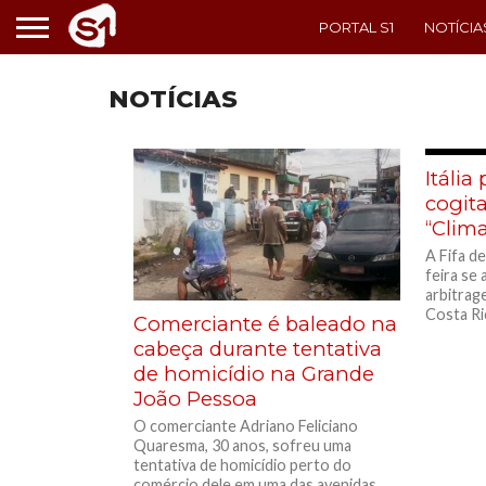
PORTAL S1
NOTÍCIA
NOTÍCIAS
Itália
cogita
“Clim
A Fifa d
feira se 
arbitrage
Costa Ric
Comerciante é baleado na
cabeça durante tentativa
de homicídio na Grande
João Pessoa
O comerciante Adriano Feliciano
Quaresma, 30 anos, sofreu uma
tentativa de homicídio perto do
comércio dele em uma das avenidas