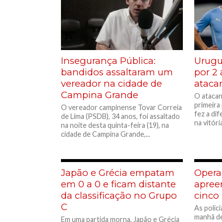
Insegurança Pública:
Urugua
bandidos assaltaram um
por 2 
vereador na cidade de
ataca
Campina Grande
O atacan
primeira
O vereador campinense Tovar Correia
fez a dif
de Lima (PSDB), 34 anos, foi assaltado
na vitória
na noite desta quinta-feira (19), na
cidade de Campina Grande,...
Japão e Grécia empatam
Opera
em 0 a 0 e ficam distante
apree
da classificação no Grupo
cinco
C
As políci
manhã de
Em uma partida morna, Japão e Grécia