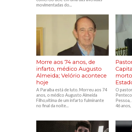
movimentadas do...
Morre aos 74 anos, de
Pasto
infarto, médico Augusto
Capit
Almeida; Velório acontece
morto 
hoje
Estad
A Paraiba está de luto. Morreu aos 74
O pastor
anos, o médico Augusto Almeida
Pentecos
Filho,vítima de um infarto fulminante
Pessoa, 
no final da noite...
46 anos,