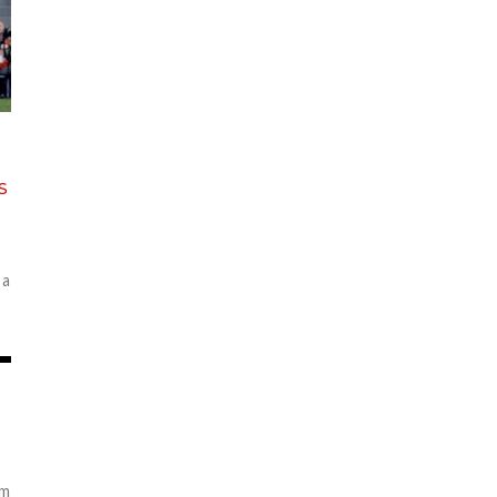
s
o
 a
om