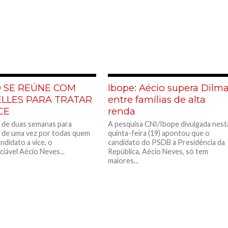
O SE REÚNE COM
Ibope: Aécio supera Dilm
ELLES PARA TRATAR
entre famílias de alta
CE
renda
de duas semanas para
A pesquisa CNI/Ibope divulgada nest
 de uma vez por todas quem
quinta-feira (19) apontou que o
ndidato a vice, o
candidato do PSDB à Presidência da
ciável Aécio Neves...
República, Aécio Neves, só tem
maiores...