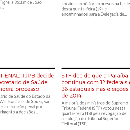
Tigre, a 361km de João
cocaína em pó foram presos na tard
...
desta quinta-feira (19) e
encaminhados para a Delegacia de...
PENAL: TJPB decide
STF decide que a Paraíba
ecretário de Saúde
continua com 12 federais 
nderá processo
36 estaduais nas eleições
de 2014
ário de Saúde do Estado da
 Waldson Dias de Souza, vai
A maioria dos ministros do Supremo
r a uma ação penal por
Tribunal Federal (STF) votou nesta
imento a decisões...
quarta-feira (18) pela revogação de
resolução do Tribunal Superior
Eleitoral (TSE)...