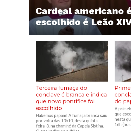
Cardeal americano 
escolhido é Leão XI
Terceira fumaça do
Prime
conclave é branca e indica
concla
que novo pontífice foi
do pa
escolhido
A primei
que esco
Habemus papam! A fumaça branca saiu
nesta qua
por volta das 13h10, desta quinta-
16h (horár
feira, 8, na chaminé da Capela Sistina.