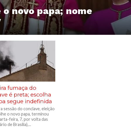
é o novo papa; nome
V
ira fumaça do
ve é preta; escolha
pa segue indefinida
ra sessão do conclave, eleição
lhe o novo papa, terminou
rta-feira, 7, por volta das
io de Brasília),...