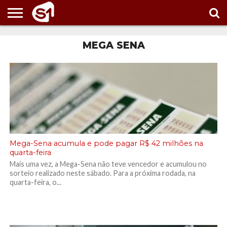
PORTAL
S1
MEGA SENA
NOTÍCIAS
ESPORTES
POLÍTICA
ENTRETENIMENTO
VÍDEOS
Mega-Sena acumula e pode pagar R$ 42 milhões na
quarta-feira
Mais uma vez, a Mega-Sena não teve vencedor e acumulou no
sorteio realizado neste sábado. Para a próxima rodada, na
quarta-feira, o...