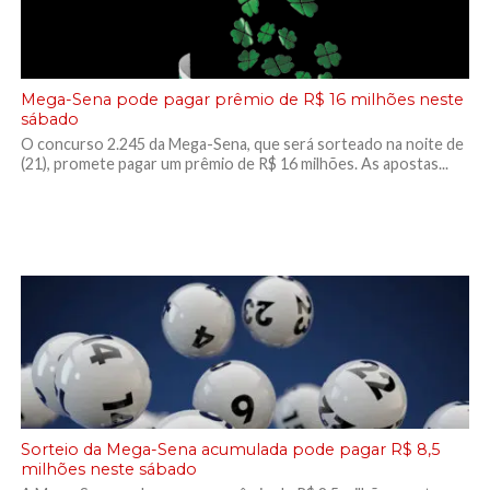
Mega-Sena pode pagar prêmio de R$ 16 milhões neste
sábado
O concurso 2.245 da Mega-Sena, que será sorteado na noite de
(21), promete pagar um prêmio de R$ 16 milhões. As apostas...
Sorteio da Mega-Sena acumulada pode pagar R$ 8,5
milhões neste sábado