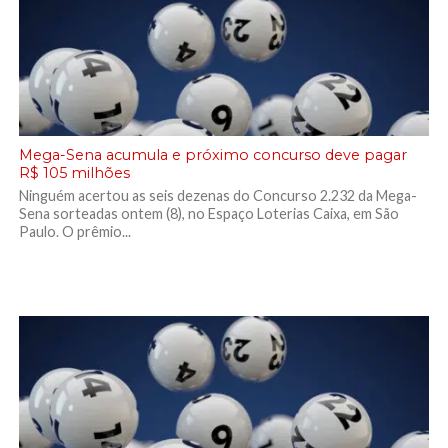
Mega-Sena acumula e próximo concurso deve pagar
R$ 105 milhões
Ninguém acertou as seis dezenas do Concurso 2.232 da Mega-
Sena sorteadas ontem (8), no Espaço Loterias Caixa, em São
Paulo. O prêmio...