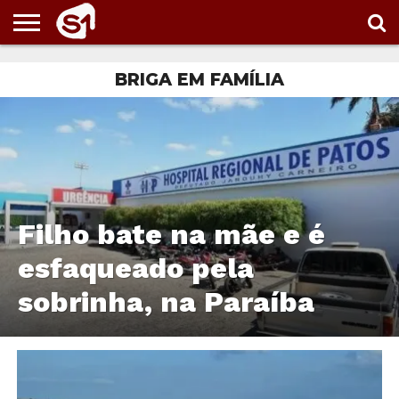
PORTAL
S1
BRIGA EM FAMÍLIA
NOTÍCIAS
ESPORTES
POLÍTICA
ENTRETENIMENTO
VÍDEOS
Filho bate na mãe e é
esfaqueado pela
sobrinha, na Paraíba